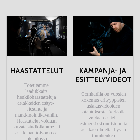
KAMPANJA- JA
HAASTATTELUT
ESITTELYVIDEOT
Toteutamme
laadukkaita
Comkarilla on vuosien
henkilöhaastatteluja
kokemus erityyppisten
asiakkaiden esitys-,
asiakasvideoiden
viestintä ja
toteutuksesta. Videolla
markkinointikavaniin.
voidaan esitellä
Haastattelut voidaan
esimerkiksi onnistunutta
kuvata studiollamme tai
asiakassuhdetta, hyvää
asiakkaan toivomassa
tiimihenkeä
lokaatiossa.