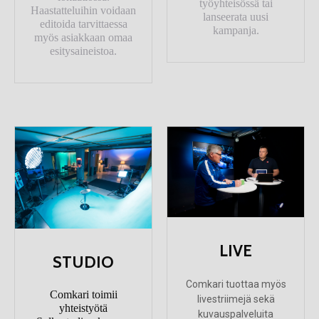
työyhteisössä tai
Haastatteluihin voidaan
lanseerata uusi
editoida tarvittaessa
kampanja.
myös asiakkaan omaa
esitysaineistoa.
LIVE
STUDIO
Comkari tuottaa myös
Comkari toimii
livestriimejä sekä
yhteistyötä
kuvauspalveluita