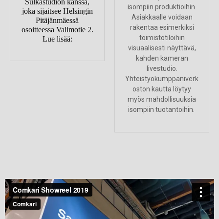
Sulkastudion kanssa,
isompiin produktioihin.
joka sijaitsee Helsingin
Asiakkaalle voidaan
Pitäjänmäessä
rakentaa esimerkiksi
osoitteessa Valimotie 2.
toimistotiloihin
Lue lisää:
visuaalisesti näyttävä,
kahden kameran
livestudio.
Yhteistyökumppaniverk
oston kautta löytyy
myös mahdollisuuksia
isompiin tuotantoihin.